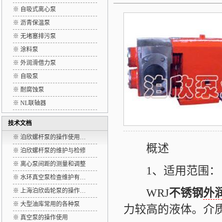
※ 自吸式离心泵
※ 沥青保温泵
※ 无堵塞排污泵
※ 涂料泵
※ 外润滑借力泵
※ 自吸泵
※ 耐腐蚀泵
※ NL联轴器
技术文档
※
泊欣螺杆泵的操作使用…
概述
※
泊欣螺杆泵的维护与检修
※
离心泵间距的测量和调整
1、适用范围：
※
水环真空泵检查维护有…
WRJ
不锈钢
外
※
上海泊欣齿轮泵的操作…
※
大型油库常用的各种泵
力较高的液体。介质
※
真空泵的操作使用