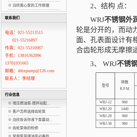
2、结构 点：
※
泊欣离心泵的工作原理
WRJ
不锈钢外
联系我们
轮是分开的，而动
电话：021-55213515
面、孔表面设计有
021-55216897
传真：021-55216987
合齿轮形成无摩擦
手机：13816362096
3、 WRJ
不锈
13701931665
邮箱：shbxpump@126.com
联系人：李经理
转数
型号
R.P.M
行业信息
WRJ-12
960
※
增压燃油泵-搅拌站配…
WRJ-20
1440
※
客户怎样选择齿轮泵
WRJ-28
960
※
泊欣告诉你液下泵震动…
WRJ-38
960
※
齿轮泵体的检修
※
常用泵是储油库必备的…