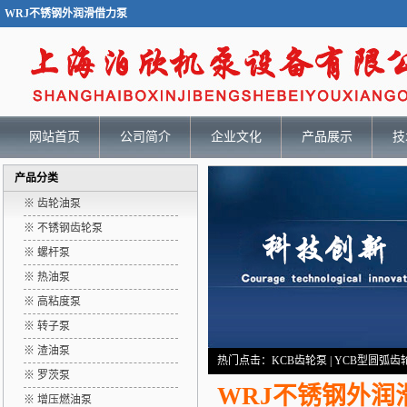
WRJ不锈钢外润滑借力泵
网站首页
公司简介
企业文化
产品展示
技
产品分类
※ 齿轮油泵
※ 不锈钢齿轮泵
※ 螺杆泵
※ 热油泵
※ 高粘度泵
※ 转子泵
※ 渣油泵
热门点击：
KCB齿轮泵
|
YCB型圆弧齿
※ 罗茨泵
WRJ不锈钢外润
※ 增压燃油泵